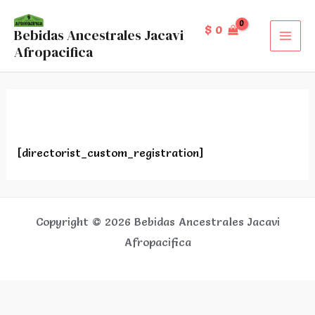
Ir
al
$
0
Bebidas Ancestrales Jacavi
MAI
Afropacifica
contenido
MEN
Registro
[directorist_custom_registration]
Copyright © 2026 Bebidas Ancestrales Jacavi
Afropacifica