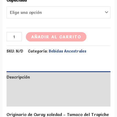
Viche
AÑADIR AL CARRITO
Botella
cantidad
SKU:
N/D
Categoría:
Bebidas Ancestrales
Descripción
Información adicional
Valoraciones (0)
Originario de Curay soledad – Tumaco del Trapiche