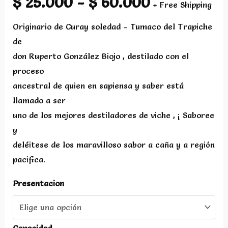
Rango
$
25.000
-
$
60.000
+ Free Shipping
de
Originario de Curay soledad – Tumaco del Trapiche
de
precios:
don Ruperto González Biojo , destilado con el
proceso
desde
ancestral de quien en sapiensa y saber está
llamado a ser
$ 25.000
uno de los mejores destiladores de viche , ¡ Saboree
y
hasta
deléitese de los maravilloso sabor a caña y a región
pacifica.
$ 60.000
Presentacion
Capacidad