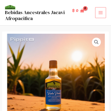
Ir
al
$
0
Bebidas Ancestrales Jacavi
MAI
Afropacifica
contenido
MEN