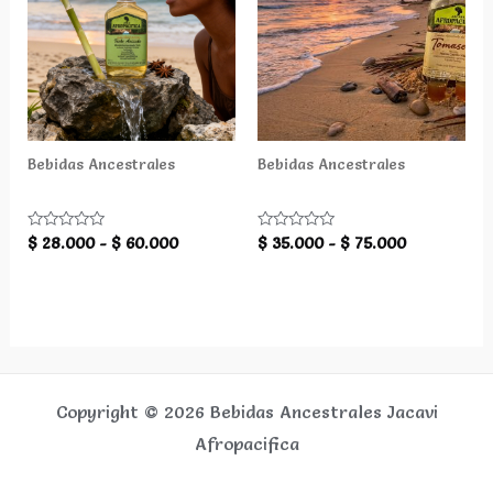
Bebidas Ancestrales
Bebidas Ancestrales
Viche Anisado
Tomaseca
Rango
Rango
Valorado
Valorado
$
28.000
-
$
60.000
$
35.000
-
$
75.000
con
con
de
de
0
0
precios:
precios:
de
de
5
5
desde
desde
$ 28.000
$ 35.000
hasta
hasta
$ 60.000
$ 75.000
Copyright © 2026 Bebidas Ancestrales Jacavi
Afropacifica