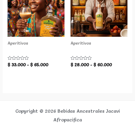
Aperitivos
Aperitivos
Crema de Cafe
Crema de coco
Rango
Rango
Valorado
Valorado
$
33.000
-
$
65.000
$
28.000
-
$
60.000
con
con
de
de
0
0
precios:
precios:
de
de
5
5
desde
desde
$ 33.000
$ 28.000
hasta
hasta
$ 65.000
$ 60.000
Copyright © 2026 Bebidas Ancestrales Jacavi
Afropacifica