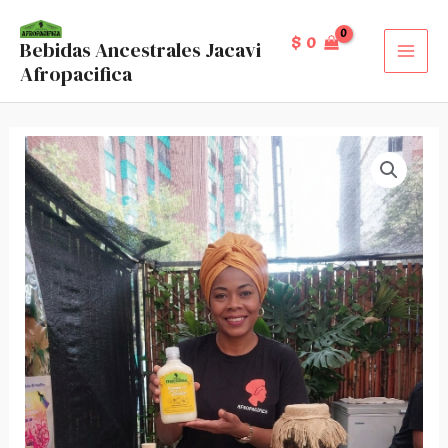
Ir
al
$
0
Bebidas Ancestrales Jacavi
MAI
Afropacifica
contenido
MEN