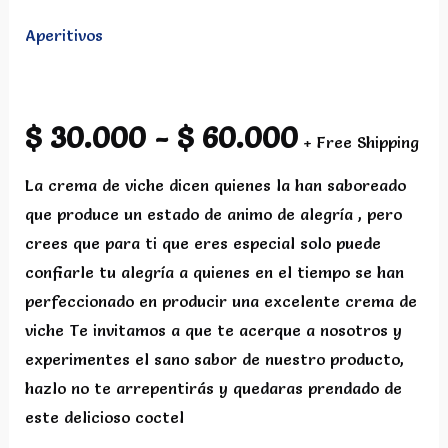
Aperitivos
Crema de Viche
Rango
$
30.000
-
$
60.000
+ Free Shipping
de
La crema de viche dicen quienes la han saboreado
que produce un estado de animo de alegría , pero
precios:
crees que para ti que eres especial solo puede
confiarle tu alegría a quienes en el tiempo se han
desde
perfeccionado en producir una excelente crema de
viche Te invitamos a que te acerque a nosotros y
$ 30.000
experimentes el sano sabor de nuestro producto,
hazlo no te arrepentirás y quedaras prendado de
hasta
este delicioso coctel