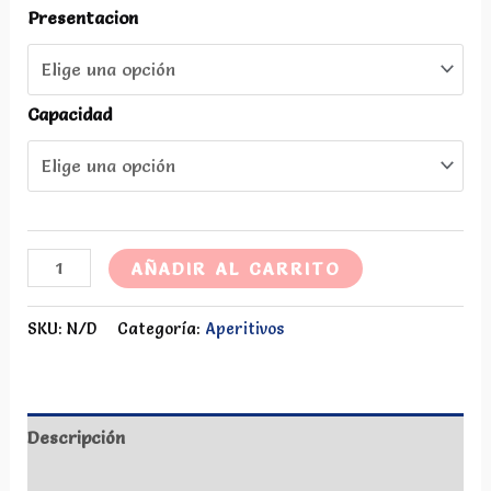
$ 60.000
Presentacion
Capacidad
Crema
AÑADIR AL CARRITO
de
Viche
SKU:
N/D
Categoría:
Aperitivos
cantidad
Descripción
Información adicional